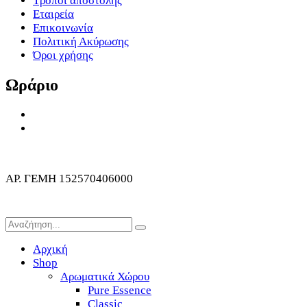
Τρόποι αποστολής
Εταιρεία
Επικοινωνία
Πολιτική Ακύρωσης
Όροι χρήσης
Ωράριο
Δευτ. – Παρ: 9:00 π.μ. – 5:00 μ.μ
Σάββατο & Κυριακή: Κλειστά
ΑΡ. ΓΕΜΗ 152570406000
Αρχική
Shop
Αρωματικά Χώρου
Pure Essence
Classic