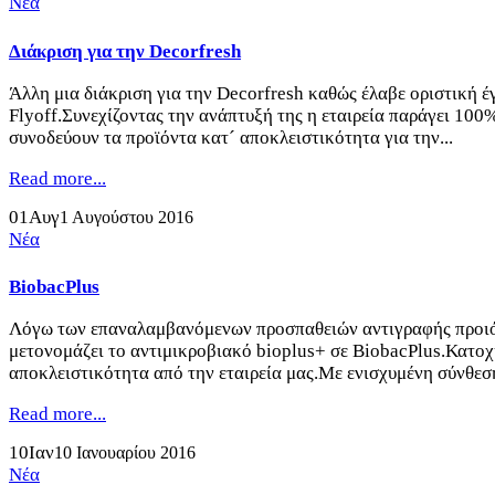
Νέα
Διάκριση για την Decorfresh
Άλλη μια διάκριση για την Decorfresh καθώς έλαβε οριστική 
Flyoff.Συνεχίζοντας την ανάπτυξή της η εταιρεία παράγει 100%
συνοδεύουν τα προϊόντα κατ´ αποκλειστικότητα για την...
Read more...
01
Αυγ
1 Αυγούστου 2016
Νέα
BiobacPlus
Λόγω των επαναλαμβανόμενων προσπαθειών αντιγραφής προιόντ
μετονομάζει το αντιμικροβιακό bioplus+ σε BiobacPlus.Κατοχ
αποκλειστικότητα από την εταιρεία μας.Με ενισχυμένη σύνθεση
Read more...
10
Ιαν
10 Ιανουαρίου 2016
Νέα