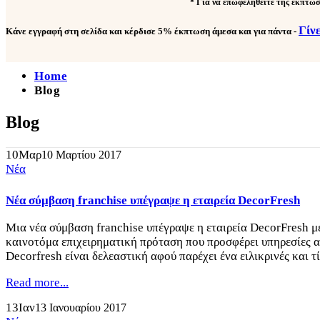
* Για να επωφεληθείτε της έκπτωσ
Γίν
Κάνε εγγραφή στη σελίδα και κέρδισε
5% έκπτωση άμεσα και για πάντα
-
Home
Blog
Blog
10
Μαρ
10 Μαρτίου 2017
Νέα
Νέα σύμβαση franchise υπέγραψε η εταιρεία DecorFresh
Μια νέα σύμβαση franchise υπέγραψε η εταιρεία DecorFresh με
καινοτόμα επιχειρηματική πρόταση που προσφέρει υπηρεσίες 
Decorfresh είναι δελεαστική αφού παρέχει ένα ειλικρινές και τί
Read more...
13
Ιαν
13 Ιανουαρίου 2017