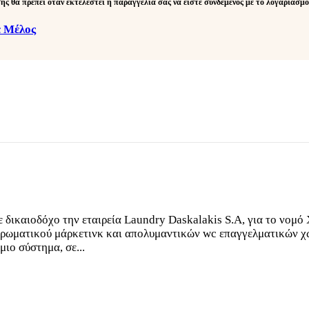
ης θα πρέπει όταν εκτελεστεί η παραγγελία σας να είστε συνδεμένος με το λογαριασμ
ε Μέλος
 δικαιοδόχο την εταιρεία Laundry Daskalakis S.A, για το νομό
αρωματικού μάρκετινκ και απολυμαντικών wc επαγγελματικών χ
μιο σύστημα, σε...