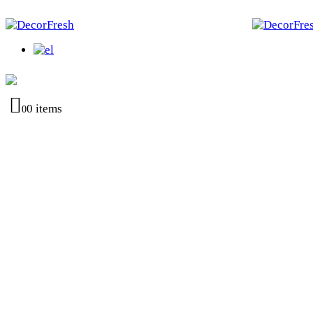
0 items
0