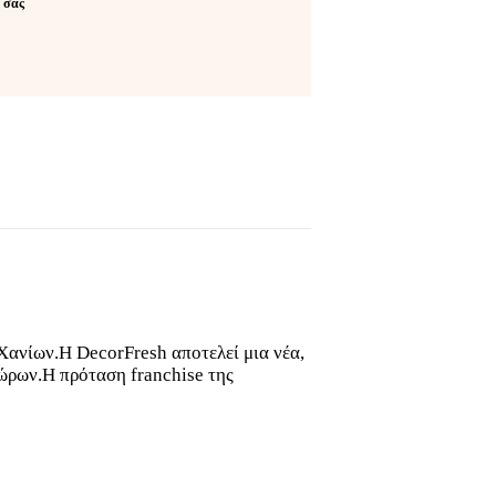
ό σας
 Χανίων.H DecorFresh αποτελεί μια νέα,
ώρων.Η πρόταση franchise της