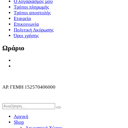
Ο λογαριασμός μου
Τρόποι πληρωμής
Τρόποι αποστολής
Εταιρεία
Επικοινωνία
Πολιτική Ακύρωσης
Όροι χρήσης
Ωράριο
Δευτ. – Παρ: 9:00 π.μ. – 5:00 μ.μ
Σάββατο & Κυριακή: Κλειστά
ΑΡ. ΓΕΜΗ 152570406000
Αρχική
Shop
Αρωματικά Χώρου