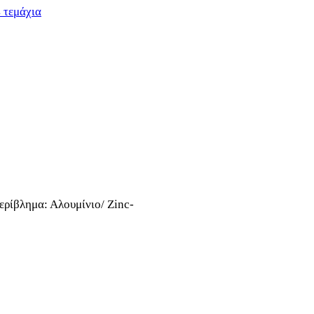
 τεμάχια
ρίβλημα: Αλουμίνιο/ Zinc-