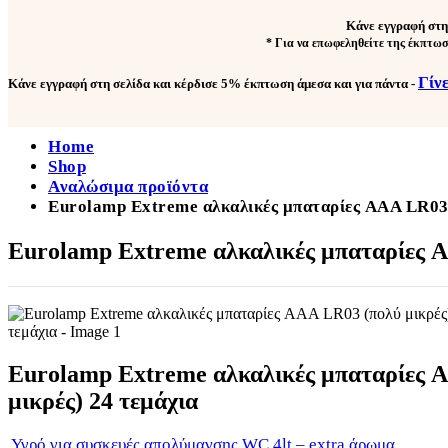
Κάνε εγγραφή στη
* Για να επωφεληθείτε της έκπτωσ
Γίν
Κάνε εγγραφή στη σελίδα και κέρδισε
5% έκπτωση άμεσα και για πάντα
-
Home
Shop
Αναλώσιμα προϊόντα
Eurolamp Extreme αλκαλικές μπαταρίες AAA LR03 
Eurolamp Extreme αλκαλικές μπαταρίες A
Eurolamp Extreme αλκαλικές μπαταρίες 
μικρές) 24 τεμάχια
Υγρό για συσκευές απολύμανσης WC 4lt – extra άρωμα