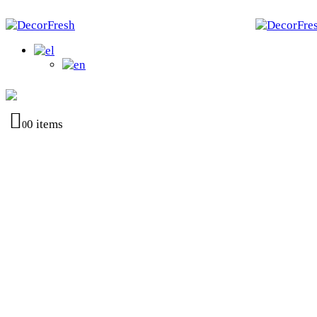
0 items
0