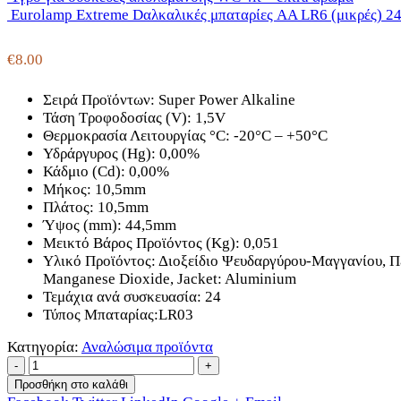
Eurolamp Extreme Dαλκαλικές μπαταρίες AA LR6 (μικρές) 24
€
8.00
Σειρά Προϊόντων:
Super Power Alkaline
Τάση Τροφοδοσίας (V):
1,5V
Θερμοκρασία Λειτουργίας °C:
-20°C – +50°C
Υδράργυρος (Hg):
0,00%
Κάδμιο (Cd):
0,00%
Μήκος:
10,5mm
Πλάτος:
10,5mm
Ύψος (mm):
44,5mm
Μεικτό Βάρος Προϊόντος (Kg):
0,051
Υλικό Προϊόντος:
Διοξείδιο Ψευδαργύρου-Μαγγανίου, Πε
Manganese Dioxide, Jacket: Aluminium
Τεμάχια ανά συσκευασία:
24
Τύπος Μπαταρίας:
LR03
Κατηγορία:
Αναλώσιμα προϊόντα
-
+
Προσθήκη στο καλάθι