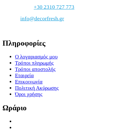
ΤΗΛΕΦΩΝΟ
+30 2310 727 773
EMAIL
info@decorfresh.gr
Πληροφορίες
Ο λογαριασμός μου
Τρόποι πληρωμής
Τρόποι αποστολής
Εταιρεία
Επικοινωνία
Πολιτική Ακύρωσης
Όροι χρήσης
Ωράριο
Δευτ. – Παρ: 9:00 π.μ. – 5:00 μ.μ
Σάββατο & Κυριακή: Κλειστά