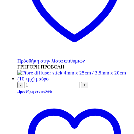
στη
σελίδα
του
προϊόντος
Πρόσθήκη στην λίστα επιθυμιών
ΓΡΗΓΟΡΗ ΠΡΟΒΟΛΗ
-
+
Προσθήκη στο καλάθι